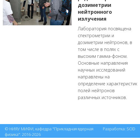
дозиметрии
нейтронного
излучения
Лаборатория посвящена
спектрометрии и
дозиметрии нейтронов, в
том числе в полях с
высоким гамма-фоном.
Основные направления
научных исследований
направлены на
определение характеристик
полей нейтронов
различных источников.
© НИЯУ МИФИ, кафедра "Прикладная ядерная
Разработка:
SCID
физика": 2016-2026